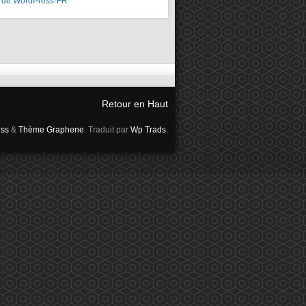
e de WordPress-FR
Retour en Haut
ss
&
Thème Graphene
. Traduit par
Wp Trads
.