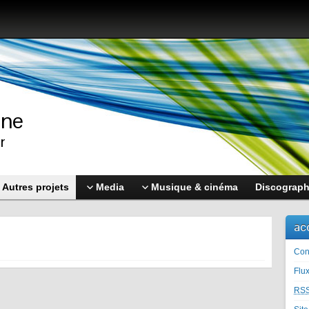
nne
r
Autres projets
Media
Musique & cinéma
Discograph
ac
Con
Flu
RS