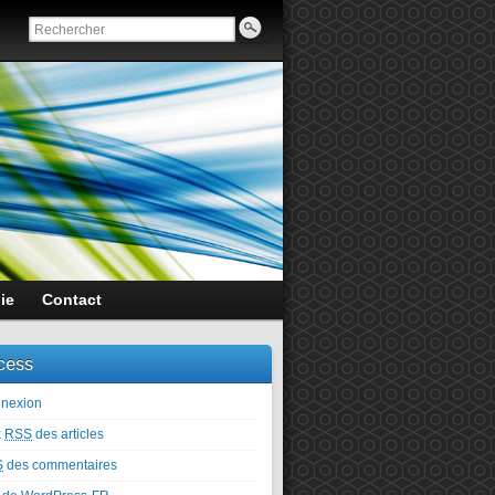
ie
Contact
cess
nexion
x
RSS
des articles
S
des commentaires