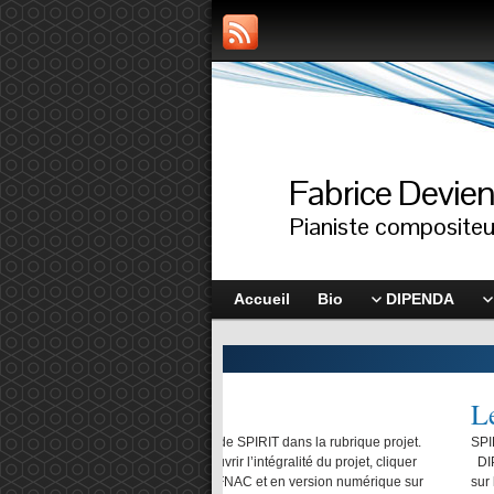
Fabrice Devie
Pianiste compositeu
Accueil
Bio
DIPENDA
Les « News »
e SPIRIT dans la rubrique projet.
SPIRIT en concert au Sunside le 30 octobr
’intégralité du projet, cliquer
DIPENDA DIPENDA a maintenant son site d
 FNAC et en version numérique sur
sur l’onglet Dipenda dans le menu. L’alb