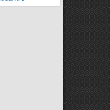
e de WordPress-FR
ateformes: …