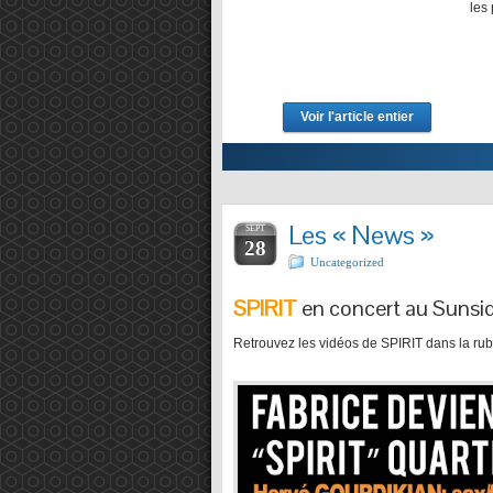
les plateformes: …
Voir l'article entier
Les « News »
SEPT
28
Uncategorized
SPIRIT
en concert au Sunsid
Retrouvez les vidéos de SPIRIT dans la rubr