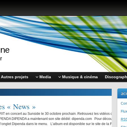
nne
r
Autres projets
Media
Musique & cinéma
Discograph
ac
Le
Con
Flu
e prochain. Retrouvez les vidéos de SPIRIT dans la rubrique projet.
SPIRIT
édié: dipenda.com Pour découvrir l’intégralité du projet, cliquer
DIPEN
RS
um est disponible sur le site de la FNAC et en version numérique sur
sur l’