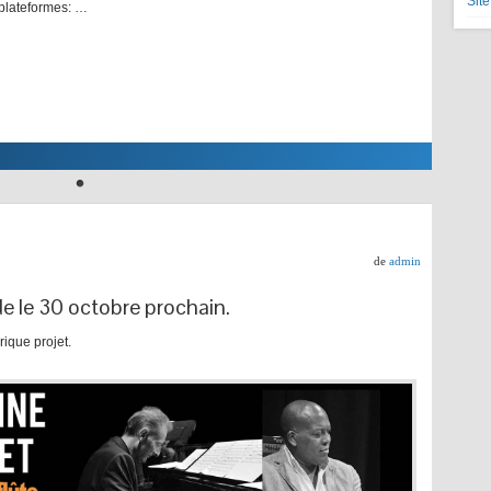
Sit
les pl
Voir l'article entier
de
admin
e le 30 octobre prochain.
ique projet.